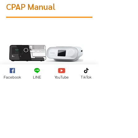
CPAP Manual
Facebook
LINE
YouTube
TikTok
G3 C20 CPAP
DreamStation
System
CPAP Pro
ราคา
ราคา
฿20,000.00
฿22,000.00
MEDICAL INTENSIVE CARE CO.LTD.
เมดิคอลอินเทนซีฟแคร์ จำกัด