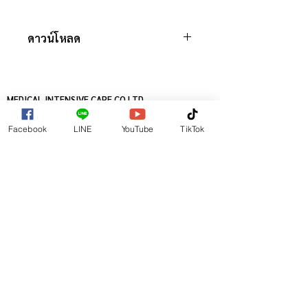
ดาวน์โหลด
โบชัวร์กล้องส่องตรวจระบบวิดีทัศน์
(Video Scope)
โบชัวร์กล้องส่องตรวจ Fiber
MEDICAL INTENSIVE CARE CO.LTD.
Optic Scope
เมดิคอลอินเทนซีฟแคร์ จำกัด
โบชัวร์ High Definition
Facebook
LINE
YouTube
TikTok
Stroboscopy
8/17-20 SUKHUMVIT 16 ( SAMMITR)
RATCHADAPISEK ROAD, KLONG TOEY,
BANGKOK 10110, THAILAND
TELEPHONE
+66-2-6533888
FACESMILE
+66-2-2294361
@ COPYRIGHT 2016
MEDICAL INTENSIVE CARE CO.LTD.
ALL RIGTHS RESERVED