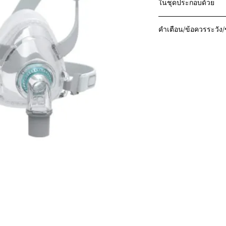
ในชุดประกอบด้วย
CPAP / bi - level 
เหมาะสำหรับผู้ใหญ
Cushion
สามารถใช้งานแบ
คำเตือน/ข้อควรระวัง/
Solf-Sleeve
Frame
อ่านคำเตือนในฉลา
Connector
ก่อนใช้
Elbow
รูระบายอากาศจะต้อ
Valve
อุดตัน
Clips
ควรใช้หน้ากากนี้ด้
Swivel
อาการดังต่อไปนี้
Headgear
ใบหน้าผิดปกติ
ผิวหน้าที่ได้รับบา
การใช้งาน